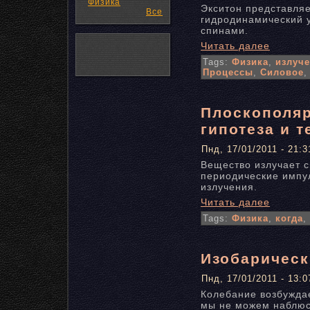
Физика
Экситон представля
Все
гидродинамический 
спинами.
Читать далее
Tags:
Физика
,
излуч
Процессы
,
Силовое
Плоскополяр
гипотеза и 
Пнд, 17/01/2011 - 21:3
Вещество излучает с
периодические импу
излучения.
Читать далее
Tags:
Физика
,
когда
,
Изобарическ
Пнд, 17/01/2011 - 13:0
Колебание возбуждае
мы не можем наблюс