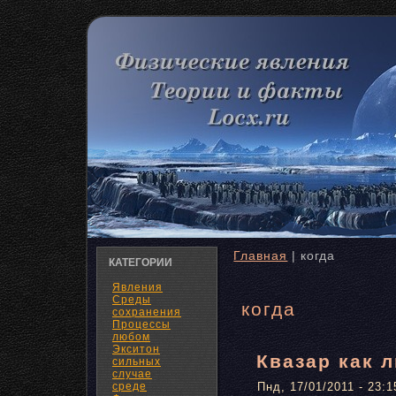
Главная
| когда
КАТЕГОРИИ
Явления
Среды
когда
сохранения
Процессы
любом
Экситон
Квазар как 
сильных
случае
среде
Пнд, 17/01/2011 - 23:1