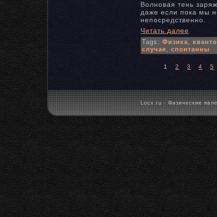
Волновая тень заря
даже если пока мы 
непосредственно.
Читать далее
Tags:
Физика
,
квант
случае
,
спонтанны
1
2
3
4
5
Locx.ru - Физические явле