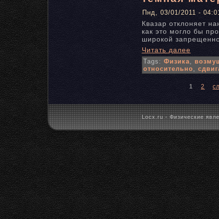
Пнд, 03/01/2011 - 04:0
Квазар отклоняет на
как это могло бы пр
широкой запрещенно
Читать далее
Tags:
Физика
,
возму
относительно
,
сдвиг
1
2
с
Locx.ru - Физические явле