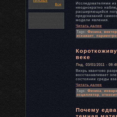
сильных
Исследователями из
Все
неоднократно наблюд
расширяющийся погр
предсказаний самос
модели явления.
Читать далее
Tags:
Физика
,
векто
искажает
,
параметро
Короткоживу
веке
Пнд, 03/01/2011 - 08:4
Вихрь квантово разр
восстанавливает эле
состоянии среды вз
Читать далее
Tags:
Физика
,
инвар
осциллятор
,
относи
Почему едва
темная мате