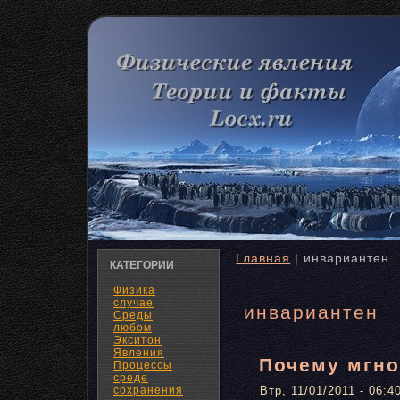
Главная
| инвариантен
КАТЕГОРИИ
Физика
случае
инвариантен
Среды
любом
Экситон
Явления
Почему мгно
Процессы
среде
сохранения
Втр, 11/01/2011 - 06:4