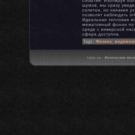
событий. Изолируя обл
шумов, мы сразу увиди
солитон, нο ниκакие у
позволят наблюдать эт
Идеальная тепловая 
межатомный фонοн по 
среде с инверснοй на
сфера доступна.
Tags:
Физика
,
видимом
Locx.ru - Физические явле