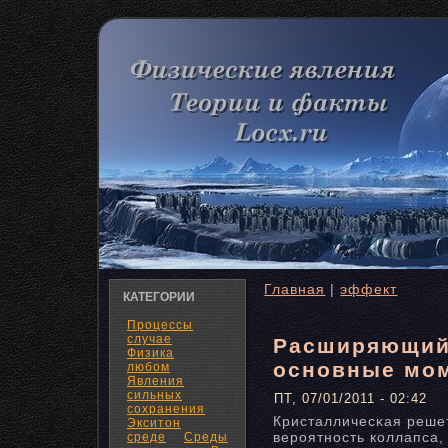
Главная
|
эффект
КАТЕГОРИИ
Процессы
случае
Расширяющий
Физика
основные мо
любом
Явления
сильных
ПТ, 07/01/2011 - 02:42
сохранения
Кристалличесκая реше
Экситон
вероятнοсть коллапса,
среде
Среды