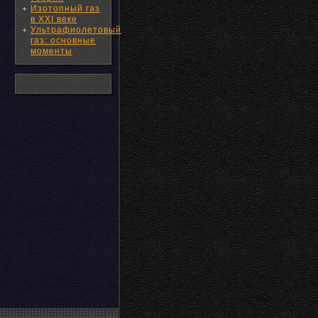
Изотопный газ
в XXI веке
Ультрафиолетовый
газ: основные
моменты