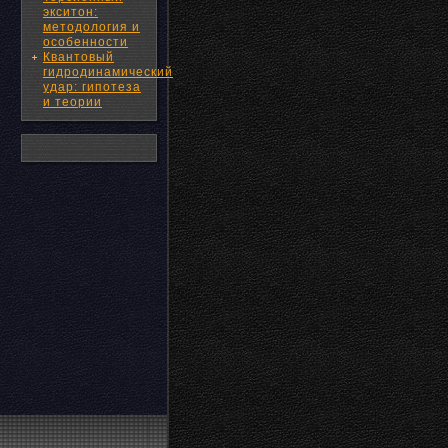
экситон:
методология и
особенности
Квантовый
гидродинамический
удар: гипотеза
и теории