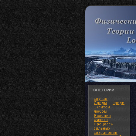
КАТЕГОРИИ
случае
Среды
среде
Экситон
любом
Явления
Физика
Процессы
сильных
сохранения