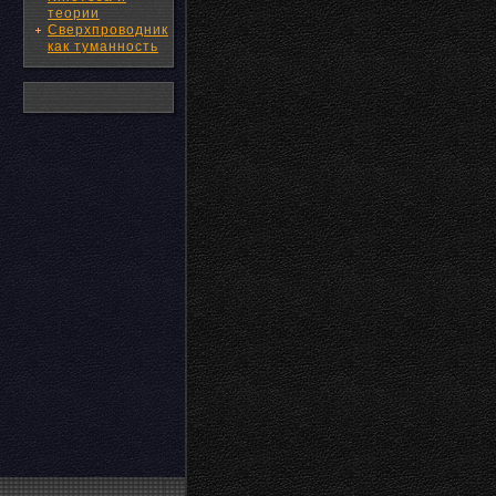
теории
Сверхпроводник
как туманность