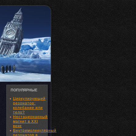
ПОПУЛЯРНЫЕ
Циркулирующий
резонатор:
колебание или
тело?
Нестационарный
магнит в XXI
веке
Внутримолекулярный
резонатор в