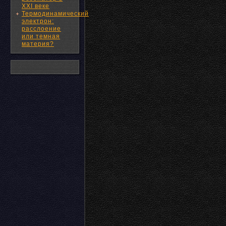
XXI веке
Термодинамический
электрон:
расслоение
или темная
материя?