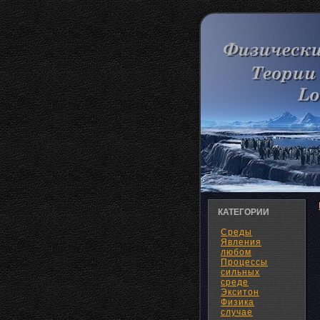
КАТЕГОРИИ
Среды
Явления
любом
Процессы
сильных
среде
Экситон
Физика
случае