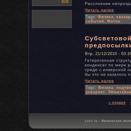
Все
Расслоение непрозр
Читать далее
Tags:
Физика
,
квазар
событий
,
Фотон
Субсветовой
предпосылки
Втр, 21/12/2010 - 03:2
Гетерогенная структ
конденсат по мере р
среде с инверсной н
бы это ни казалось 
Читать далее
Tags:
Физика
,
подтв
ускоряет
,
Эйнштейн
« первая
Locx.ru - Физические явле