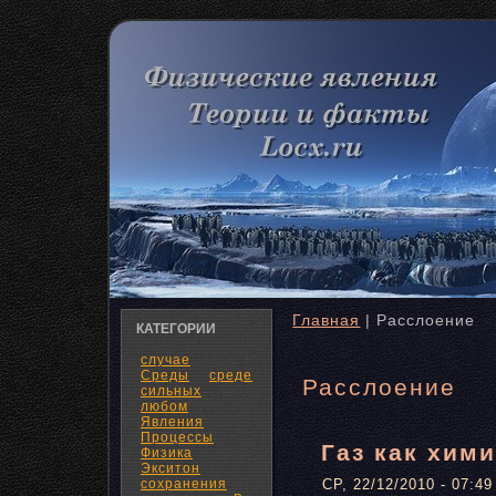
Главная
| Расслоение
КАТЕГОРИИ
случае
Среды
среде
Расслоение
сильных
любом
Явления
Процессы
Газ как хим
Физика
Экситон
сохранения
СР, 22/12/2010 - 07:49