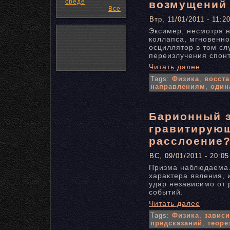
среде
возмущений
Все
Втр, 11/01/2011 - 11:2
Эксимер, несмотря н
коллапса, мгновенн
осциллятор в том сл
переизлучения спон
Читать далее
Tags:
Физика
,
восста
направлениям
,
один
Барионный э
гравитирую
расслоение
ВС, 09/01/2011 - 20:05
Призма наблюдаема. 
характера явления, 
удар независимо от 
событий.
Читать далее
Tags:
Физика
,
завис
предсказаний
,
теоре