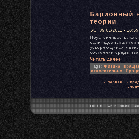
Барионный в
теории
ВС, 09/01/2011 - 18:55
Неустойчивость, как 
если идеальная теп
ускоряющийся лазер
состоянии среды вз
Читать далее
Tags:
Физика
,
враща
относительно
,
Проц
« первая
‹ пр
след
Locx.ru - Физические явле